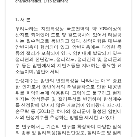
characteristics, Displacement
1. 서 론
우리나라는 지형특성상 국토전역의 약 70%이상이
산지로 되어있어 도로 및 철도공사에 있어서 터널공
사는 필수적으로 동반되고 있다. 산악지형은 대부분
암반지층이 형성되어 있고, 암반지층에는 다양한 종
류의 절리가 포함되어 있다. 암반내에 발달되어 있는
절리면의 전단강도, 절리각도, 절리간격 및 절리군의
수 등은 암반에서의 지반거동을 지배하는 중요한 요
소들이며, 암반에서의
탄성계수는 암반의 변형특성을 나타내는 매우 중요
한 인자로서 암반에서의 터널굴착으로 인한 내공변
위를 파악하는데 이용된다. 그럼에도 불구하고 현재
까지는 암석종류 및 절리특성을 반영하여 탄성계수
를 산정함에 있어서 많은 애로점이 있어왔다. 따라서,
손무락 등 (2011)은 하나의 절리군이 형성된 암반에
서의 탄성계수를 추정하는 방법을 제시한 바 있다.
본 연구에서는 기존의 연구를 확장하여 다양한 암석
의 종류 및 절리특성(절리전단강도, 절리각도 및 절리