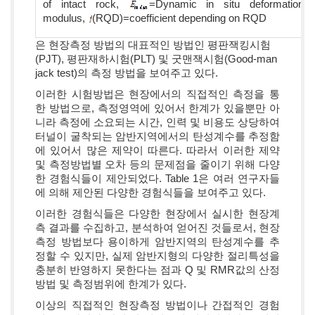
of intact rock,
=Dynamic in situ deformation
modulus,
(RQD)=coefficient depending on RQD
은 현장측정 방법의 대표적인 방법인 평판잭킹시험
(PJT), 평판재하시험(PLT) 및 굿맨잭시험(Good-man
jack test)의 측정 방법을 보여주고 있다.
이러한 시험방법은 현장에서의 직접적인 측정을 통
한 방법으로, 측정영역에 있어서 한계가 있을뿐만 아
니라 측정에 소요되는 시간, 인력 및 비용도 상당하여
터널이 굴착되는 암반지역에서의 탄성계수를 추정함
에 있어서 많은 제약이 따른다. 따라서 이러한 제약
및 측정방법별 오차 등의 문제점을 줄이기 위해 다양
한 경험식들이 제안되었다. Table 1은 여러 연구자들
에 의해 제안된 다양한 경험식들을 보여주고 있다.
이러한 경험식들은 다양한 현장에서 실시한 현장계
측 결과를 수집하고, 분석하여 얻어진 것들로서, 현장
측정 방법보다 용이하게 암반지역의 탄성계수를 추
정할 수 있지만, 실제 암반지형의 다양한 절리특성을
충분히 반영하지 못한다는 점과 Q 및 RMR값의 산정
방법 및 측정범위에 한계가 있다.
이상의 직접적인 현장측정 방법이나 간접적인 경험