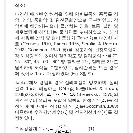
참조).
다양한 매개변수 해석을 위해 암반블록의 종류를 경
암, 연암, 풍화암 및 완전풍화암으로 구분하였고, 각
암반에 해당되는 절리 물성치는 양호, 보통, 불량 및
매우불량에 해당되는 물성치를 부여하였으며, 해석
에 사용된 암석 및 절리 물성치 (Table 2)는 다양한 자
료 (Coulson, 1970, Barton, 1976, Serafim & Pereira.
1983, Goodman, 1989 등)를 참조하여 산정되었다.
각 해석경우에 있어서 절리각도 및 절리군의 수를 0°,
15°, 30°, 45°, 60°, 90° 및 절리군 1개, 절리군 2개로
달리하여 해석을 수행하였고, 절리간격은 모든 경우
에 있어서 1m로 가정하였다 (Fig. 3참조).
Table 2에서 경암의 경우 절리특성이 양호하며, 절리
간격 1m에 해당하는 RMR값 85를(Hoek & Brown,
1988)가정하여
(Bieniawski, 1976)의
관계로부터 절리를 포함한 암반의 탄성계수(
)를 결
정한 후에 아래의 식 (1) 및 식 (2)를(Goodman, 1989)
이용하여 수직강성계수(
) 및 전단강성계수(
)를 결
정하였다.
수직강성계수 :
(1)