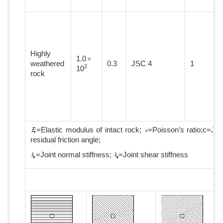
Highly
1.0
weathered
0.3
JSC 4
1
2
10
rock
=Elastic modulus of intact rock;
=Poisson’s ratio;c=Joi
residual friction angle;
=Joint normal stiffness;
=Joint shear stiffness