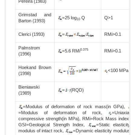
Pereira (1983)
Grimstad and
=25 log
Q
Q>1
10
Barton (1993)
Clerici (1993)
=
RMi>0.1
Palmstrom
0.375
=5.6 RMi
RMi>0.1
(1996)
Hoekand Brown
<100 MPa
(1998)
Bieniawski
=
·
(RQD)
(1989)
=Modulus of deformation of rock mass(in GPa),
=Modulus of deformation of rock,
=Uniaxial
compressive strength(in MPa), RMi=Rock Mass index,
GSI=Geological Strength Index,
=Static elasticity
modulus of intact rock,
=Dynamic elasticity modulus