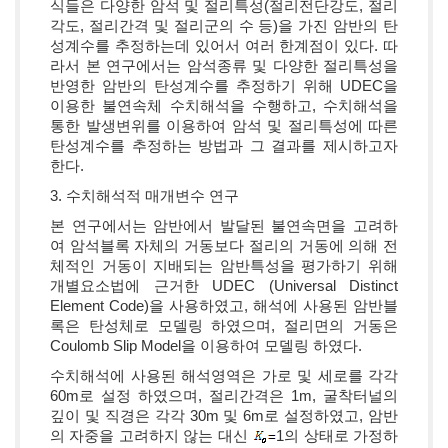
식들은 다양한 암석 및 절리특성(절리전단강도, 절리
각도, 절리간격 및 절리군의 수 등)을 가진 암반의 탄
성계수를 추정하는데 있어서 여러 한계점이 있다. 따
라서 본 연구에서는 암석종류 및 다양한 절리특성을
반영한 암반의 탄성계수를 추정하기 위해 UDEC을
이용한 불연속체 수치해석을 수행하고, 수치해석을
통한 발생변위를 이용하여 암석 및 절리특성에 따른
탄성계수를 추정하는 방법과 그 결과를 제시하고자
한다.
3. 수치해석적 매개변수 연구
본 연구에서는 암반에서 발달된 불연속면을 고려하
여 암석블록 자체의 거동보다 절리의 거동에 의해 전
체적인 거동이 지배되는 암반특성을 평가하기 위해
개별요소법에 근거한 UDEC (Universal Distinct
Element Code)을 사용하였고, 해석에 사용된 암반블
록은 탄성체로 모델링 하였으며, 절리면의 거동은
Coulomb Slip Model을 이용하여 모델링 하였다.
수치해석에 사용된 해석영역은 가로 및 세로를 각각
60m로 설정 하였으며, 절리간격은 1m, 굴착터널의
깊이 및 직경은 각각 30m 및 6m로 설정하였고, 암반
의 자중을 고려하지 않는 대신
1의 상태로 가정하