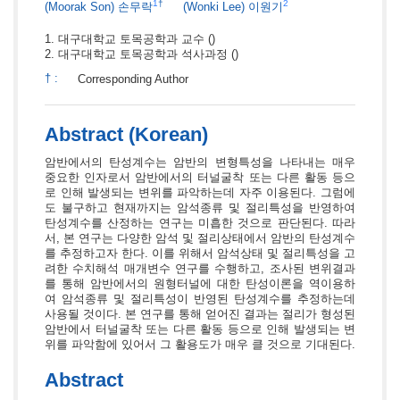
1
†
2
(Moorak Son)
손무락
(Wonki Lee)
이원기
대구대학교 토목공학과 교수
()
대구대학교 토목공학과 석사과정
()
†
:
Corresponding Author
Abstract (Korean)
암반에서의 탄성계수는 암반의 변형특성을 나타내는 매우
중요한 인자로서 암반에서의 터널굴착 또는 다른 활동 등으
로 인해 발생되는 변위를 파악하는데 자주 이용된다. 그럼에
도 불구하고 현재까지는 암석종류 및 절리특성을 반영하여
탄성계수를 산정하는 연구는 미흡한 것으로 판단된다. 따라
서, 본 연구는 다양한 암석 및 절리상태에서 암반의 탄성계수
를 추정하고자 한다. 이를 위해서 암석상태 및 절리특성을 고
려한 수치해석 매개변수 연구를 수행하고, 조사된 변위결과
를 통해 암반에서의 원형터널에 대한 탄성이론을 역이용하
여 암석종류 및 절리특성이 반영된 탄성계수를 추정하는데
사용될 것이다. 본 연구를 통해 얻어진 결과는 절리가 형성된
암반에서 터널굴착 또는 다른 활동 등으로 인해 발생되는 변
위를 파악함에 있어서 그 활용도가 매우 클 것으로 기대된다.
Abstract