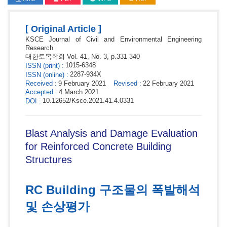
[
]
Original Article
KSCE Journal of Civil and Environmental Engineering
Research
대한토목학회
Vol. 41,
No. 3,
p.
331
-
340
1015-6348
ISSN
(print)
:
2287-934X
ISSN
(online)
:
Received
:
9 February 2021
Revised
:
22 February 2021
Accepted
:
4 March 2021
10.12652/Ksce.2021.41.4.0331
DOI
:
Blast Analysis and Damage Evaluation
for Reinforced Concrete Building
Structures
RC Building 구조물의 폭발해석
및 손상평가