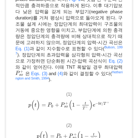
적만큼 충격하중으로 작용하게 된다. 이후 대기압보
다 낮은 압력을 갖게 되는 부압기(negative phase
duration)를 거쳐 평상시 압력으로 돌아오게 된다. 구
조물 설계 시에는 정압단계의 최대압력이 구조물의
거동에 중요한 영향을 미치고, 부압단계에 의한 충격
량은 정압단계의 충격량에 비해 상대적으로 작기 때
문에 고려하지 않으며, 정압단계의 압력-시간 곡선은
Bulson, 199
Eq. (1)
과 같이 지수함수로 표현할 수 있다(
7
). 정압단계의 초과압력을 삼각형의 압력-시간 곡선
으로 가정하면 단순화된 시간-압력 곡선식이
Eq. (2)
와 같이 얻어진다. 이때 TNT 폭발일 경우 최대압력
+
Hetheri
은
Eqs. (3)
and
(4)
와 같이 결정할 수 있다(
P
P
s
o
+
s
o
ngton and Smith, 1994
).
(1)
(
)
(
)
+
+
−
/
t
=
+
1
−
b
t
T
p
p
(
t
)
t
=
P
0
+
P
P
s
o
+
(
1
P
-
t
T
+
)
e
-
b
t
/
T
+
e
0
s
o
+
T
(2)
(
)
(
)
+
t
=
+
1
−
p
p
(
t
)
t
=
P
0
+
P
P
s
o
+
(
1
P
-
t
T
+
)
0
s
o