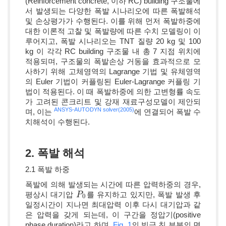
(Reinforcement concrete, 이하 RC) building 구조물에
서 발생되는 다양한 폭발 시나리오에 따른 폭발해석
및 손상평가가 수행된다. 이를 위해 먼저 폭발하중에
대한 이론적 고찰 및 폭발량에 따른 수치 모델링이 이
루어지고, 폭발 시나리오는 TNT 질량 20 kg 및 100
kg 이 각각 RC building 구조물 내 총 7 지점 위치에
적용되며, 구조물의 폭발손상 거동을 효과적으로 모
사하기 위해 고체영역의 Lagrange 기법 및 유체영역
의 Euler 기법이 커플링된 Euler-Lagrange 커플링 기
법이 적용된다. 이 때 폭발하중에 의한 고변형률 속도
가 고려된 콘크리트 및 강재 재료구성모델이 제안되
ANSYS-AUTODYN solver(2005)
며, 이는
에 연결되어 폭발 수
치해석이 수행된다.
2. 폭발 해석
2.1 폭발 하중
폭발에 의해 발생되는 시간에 따른 압력하중의 경우,
평상시 대기압
를 유지하고 있지만, 폭발 발생 후
P
P
0
0
일정시간이 지나면 최대압력 이후 다시 대기압과 같
은 압력을 갖게 되는데, 이 구간을 정압기(positive
phase duration)라고 하며,
Fig. 1
의 빗금 친 부분의 면