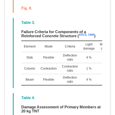
Fig. 8.
Table 3.
Failure Criteria for Components of a
ASCE, 1999
Reinforced Concrete Structure (
)
Light
Moderate
Element
Mode
Criteria
damage
damage
Deflection
Slab
Flexible
4 %
8 %
ratio
Contraction
Column
Contraction
1 %
2 %
ratio
Deflection
Beam
Flexible
4 %
8 %
ratio
Table 4.
Damage Assessment of Primary Members at
20 kg TNT