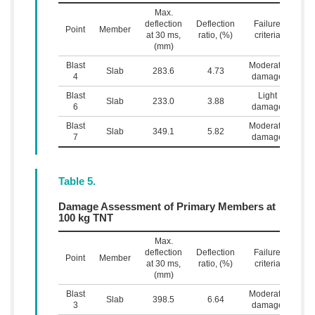
Max.
deflection
Deflection
Failure
Point
Member
at 30 ms,
ratio, (%)
criteria
(mm)
Blast
Moderate
Slab
283.6
4.73
4
damage
Blast
Light
Slab
233.0
3.88
6
damage
Blast
Moderate
Slab
349.1
5.82
7
damage
Table 5.
Damage Assessment of Primary Members at
100 kg TNT
Max.
deflection
Deflection
Failure
Point
Member
at 30 ms,
ratio, (%)
criteria
(mm)
Blast
Moderate
Slab
398.5
6.64
3
damage