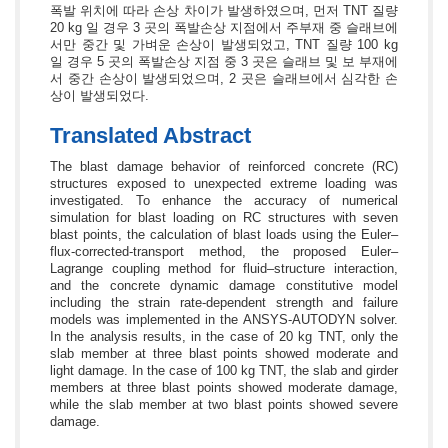
폭발 위치에 따라 손상 차이가 발생하였으며, 먼저 TNT 질량
20 kg 일 경우 3 곳의 폭발손상 지점에서 주부재 중 슬래브에
서만 중간 및 가벼운 손상이 발생되었고, TNT 질량 100 kg
일 경우 5 곳의 폭발손상 지점 중 3 곳은 슬래브 및 보 부재에
서 중간 손상이 발생되었으며, 2 곳은 슬래브에서 심각한 손
상이 발생되었다.
Translated Abstract
The blast damage behavior of reinforced concrete (RC)
structures exposed to unexpected extreme loading was
investigated. To enhance the accuracy of numerical
simulation for blast loading on RC structures with seven
blast points, the calculation of blast loads using the Euler–
flux-corrected-transport method, the proposed Euler–
Lagrange coupling method for fluid–structure interaction,
and the concrete dynamic damage constitutive model
including the strain rate-dependent strength and failure
models was implemented in the ANSYS-AUTODYN solver.
In the analysis results, in the case of 20 kg TNT, only the
slab member at three blast points showed moderate and
light damage. In the case of 100 kg TNT, the slab and girder
members at three blast points showed moderate damage,
while the slab member at two blast points showed severe
damage.