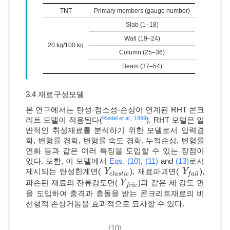
TNT
Primary members (gauge number)
Slab (1–18)
Wall (19–24)
20 kg/100 kg
Column (25–36)
Beam (37–54)
3.4 재료구성모델
본 연구에서는 탄성-점소성-손상이 연계된 RHT 콘크
Riedel et al., 1999
리트 모델이 적용된다(
). RHT 모델은 일
반적인 취성재료를 분석하기 위한 모델로서 압력경
화, 변형률 경화, 변형률 속도 경화, 누적손상, 변형률
연화 등과 같은 여러 특징을 도입할 수 있는 장점이
있다. 또한, 이 모델에서
Eqs. (10)
,
(11)
and
(13)
로서
제시되는 탄성한계면(
), 재료파괴면(
),
Y
Y
e
l
a
s
t
i
c
Y
Y
f
a
i
l
e
l
a
s
t
i
c
f
a
i
l
파손된 재료의 잔류강도면(
)과 같은 세 강도 면
Y
Y
f
r
i
c
f
r
i
c
을 도입하여 충격과 충돌을 받는 콘크리트재료의 비
선형적 손상거동을 효과적으로 묘사할 수 있다.
(10)