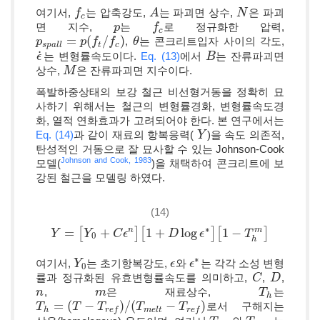
여기서,
는 압축강도,
는 파괴면 상수,
은 파괴
f
f
c
A
A
N
N
c
면 지수,
는
로 정규화한 압력,
p
p
f
f
c
c
=
(
/
)
,
는 콘크리트입자 사이의 각도,
p
p
s
p
a
l
l
=
p
(
f
p
t
/
f
c
f
)
f
θ
θ
s
p
a
l
l
t
c
˙
는 변형률속도이다.
Eq. (13)
에서
는 잔류파괴면
ϵ
ϵ
˙
B
B
상수,
은 잔류파괴면 지수이다.
M
M
폭발하중상태의 보강 철근 비선형거동을 정확히 묘
사하기 위해서는 철근의 변형률경화, 변형률속도경
화, 열적 연화효과가 고려되어야 한다. 본 연구에서는
Eq. (14)
과 같이 재료의 항복응력(
)을 속도 의존적,
Y
Y
탄성적인 거동으로 잘 묘사할 수 있는 Johnson-Cook
Johnson and Cook, 1983
모델(
)을 채택하여 콘크리트에 보
강된 철근을 모델링 하였다.
(14)
∗
=
[
+
]
[
1
+
log
]
[
1
−
]
n
m
Y
Y
=
[
Y
0
+
Y
C
ϵ
n
]
[
1
C
+
ϵ
D
log
ϵ
*
]
[
1
-
D
T
h
m
]
ϵ
T
0
h
∗
여기서,
는 초기항복강도,
와
는 각각 소성 변형
Y
Y
0
ϵ
ϵ
ϵ
ϵ
*
0
률과 정규화된 유효변형률속도를 의미하고,
,
,
C
C
D
D
,
은 재료상수,
는
n
n
m
m
T
T
h
h
=
(
−
)
/
(
−
)
로서 구해지는
T
T
h
=
(
T
-
T
T
r
e
f
)
/
(
T
T
m
e
l
t
-
T
r
e
T
f
)
T
h
m
e
l
t
r
e
f
r
e
f