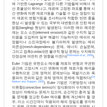
에 기반한 Lagrange 기법은 다른 기법들에 비해서 계
산 효율성이 뛰어나고, 재료에 고정된 좌표를 통해 시
간 변화에 따른 재료거동을 기술할 수 있는 장점이 있
어 재료의 변형거동을 조사하는데 적합한 반면 충돌
현상 시 발생할 수 있는 국부적 대변형으로 인한 메쉬
얽힘(tangling) 현상이 발생된다. 이러한 메쉬 왜곡문
제는 요소 소진(element erosion)과 같은 수치적 알고
리즘을 도입하여 일부 해결이 가능하지만 메쉬의 재
정렬이나 소진과정에서 불가피하게 발생하는 메쉬
의존성(mesh-dependency) 문제, 에너지 손실문제,
그리고 접촉(contact)면 불규칙 형상 문제는 수치해의
Dohrmann et al., 2000
안정성에 여전히 큰 영향을 미친다(
).
Euler 기법은 유한요소 메쉬를 재료의 변형과 무관한
공간에 고정시켜 시간 변화에 따른 재료거동 해석을
수행하므로 고체 영역의 문제보다는 폭발가스와 폭
Ge
풍파의 전파와 같은 유체 영역의 문제에 적합하다(
bbeken and Ruppert, 2000
). Euler 기법은 기본방정식 내에
이류항(convective terms)이 정식화되어 수치해의 안
정성이 저해되는 문제가 있으며, 순간적인 충격 및 충
돌 문제를 정교한 Euler 메쉬를 통해 계산해야 할 경
우, 미소 시간간격이 적용되어 해의 정밀도를 유지하
기 위해 급격한 계산량 증대가 초래되며, 모델링 시