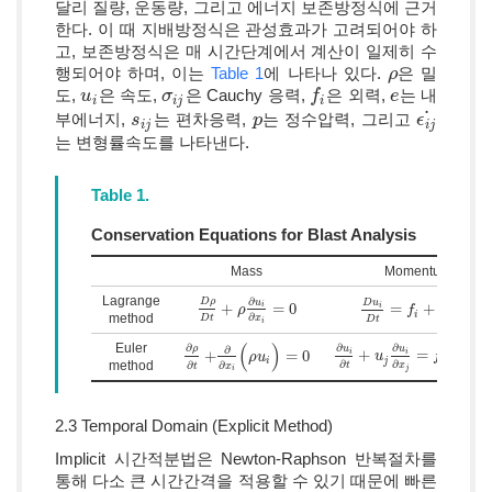
달리 질량, 운동량, 그리고 에너지 보존방정식에 근거
한다. 이 때 지배방정식은 관성효과가 고려되어야 하
고, 보존방정식은 매 시간단계에서 계산이 일제히 수
행되어야 하며, 이는
Table 1
에 나타나 있다.
은 밀
ρ
ρ
도,
은 속도,
은 Cauchy 응력,
은 외력,
는 내
u
u
i
σ
σ
i
j
f
f
i
e
e
i
i
j
i
˙
부에너지,
는 편차응력,
는 정수압력, 그리고
s
s
i
j
p
p
ϵ
ϵ
i
j
˙
i
j
i
j
는 변형률속도를 나타낸다.
Table 1.
Conservation Equations for Blast Analysis
Mass
Momentum
Lagrange
∂
∂
σ
D
ρ
u
1
D
u
i
j
+
=
0
=
+
i
i
D
ρ
D
t
+
ρ
ρ
∂
u
i
∂
x
i
=
0
D
u
i
D
t
=
f
i
f
+
1
ρ
∂
σ
i
j
∂
x
i
i
method
∂
∂
ρ
D
t
x
D
t
x
i
i
(
)
∂
Euler
∂
∂
∂
1
u
u
ρ
∂
+
=
+
i
i
+
=
0
∂
u
i
∂
t
+
u
u
j
∂
u
i
∂
x
j
=
f
i
+
f
1
ρ
∂
σ
i
j
∂
x
i
∂
ρ
∂
t
+
∂
∂
x
i
(
ρ
ρ
u
u
i
)
=
0
j
i
i
∂
∂
∂
method
ρ
∂
∂
t
x
t
x
j
i
2.3 Temporal Domain (Explicit Method)
Implicit 시간적분법은 Newton-Raphson 반복절차를
통해 다소 큰 시간간격을 적용할 수 있기 때문에 빠른