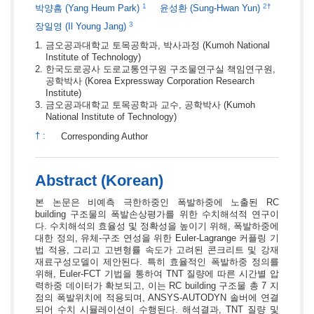
1
2
†
박양흠
(Yang Heum Park)
윤성환
(Sung-Hwan Yun)
3
장일영
(Il Young Jang)
금오공과대학교 토목공학과, 박사과정
(Kumoh National
Institute of Technology)
한국도로공사 도로교통연구원 구조물연구실 책임연구원,
공학박사
(Korea Expressway Corporation Research
Institute)
금오공과대학교 토목공학과 교수, 공학박사
(Kumoh
National Institute of Technology)
†
:
Corresponding Author
Abstract (Korean)
본 논문은 비예측 극한하중인 폭발하중에 노출된 RC
building 구조물의 폭발손상평가를 위한 수치해석적 연구이
다. 수치해석의 효율성 및 정확성을 높이기 위해, 폭발하중에
대한 정의, 유체-구조 연성을 위한 Euler-Lagrange 커플링 기
법 적용, 그리고 고변형률 속도가 고려된 콘크리트 및 강재
재료구성모델이 제안된다. 특히 효율적인 폭발하중 정의를
위해, Euler-FCT 기법을 통하여 TNT 질량에 따른 시간별 압
력하중 데이터가 확보되고, 이는 RC building 구조물 총 7 지
점의 폭발위치에 적용되며, ANSYS-AUTODYN 솔버에 연결
되어 수치 시뮬레이션이 수행된다. 해석결과, TNT 질량 및