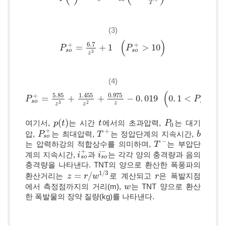
+
T
(3)
(
)
6
.
7
+
+
=
+
1
>
10
P
P
s
o
+
=
6
.
7
z
3
+
1
(
P
s
P
o
+
>
10
)
s
o
s
o
3
z
(4)
(
5
.
85
1
.
455
0
.
975
+
+
=
+
+
−
0
.
019
0
.
1
<
<
1
P
P
s
o
+
=
5
.
85
z
3
+
1
.
455
z
2
+
0
.
975
z
-
0
.
019
(
0
.
1
<
P
s
o
+
<
10
P
)
s
o
s
o
3
2
z
z
z
(
)
여기서,
는 시간
에서의 초과압력,
는 대기
p
p
(
t
t
)
t
t
P
P
0
0
+
+
압,
는 최대압력,
는 정압단계의 지속시간,
P
P
s
o
+
T
T
+
b
b
s
o
−
는 압력하강의 적합상수를 의미하며,
는 부압단
T
T
-
+
−
계의 지속시간,
과
는 각각 양의 충격량과 음의
i
i
s
o
+
i
i
s
o
-
s
o
s
o
충격량을 나타낸다. TNT의 양으로 환산한 폭풍파의
1
/
3
=
/
환산거리는
로 계산되고
은 폭발지점
z
z
=
r
/
w
r
1
/
3
w
r
r
에서 측정점까지의 거리(m),
는 TNT 양으로 환산
w
w
한 폭발물의 장약 질량(kg)를 나타낸다.