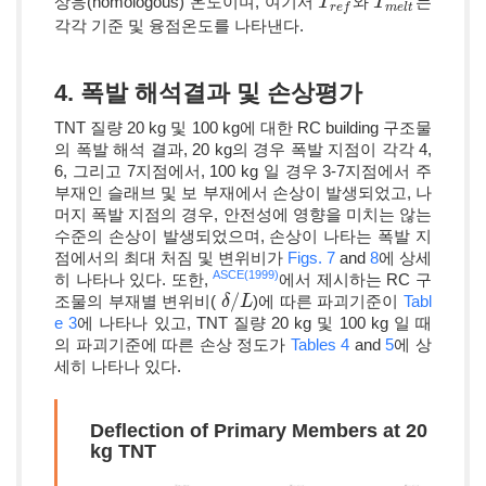
상응(homologous) 온도이며, 여기서
와
는
T
T
r
e
f
T
T
m
e
l
t
m
e
l
t
r
e
f
각각 기준 및 융점온도를 나타낸다.
4. 폭발 해석결과 및 손상평가
TNT 질량 20 kg 및 100 kg에 대한 RC building 구조물
의 폭발 해석 결과, 20 kg의 경우 폭발 지점이 각각 4,
6, 그리고 7지점에서, 100 kg 일 경우 3-7지점에서 주
부재인 슬래브 및 보 부재에서 손상이 발생되었고, 나
머지 폭발 지점의 경우, 안전성에 영향을 미치는 않는
수준의 손상이 발생되었으며, 손상이 나타는 폭발 지
점에서의 최대 처짐 및 변위비가
Figs. 7
and
8
에 상세
ASCE(1999)
히 나타나 있다. 또한,
에서 제시하는 RC 구
/
조물의 부재별 변위비(
)에 따른 파괴기준이
Tabl
δ
δ
/
L
L
e 3
에 나타나 있고, TNT 질량 20 kg 및 100 kg 일 때
의 파괴기준에 따른 손상 정도가
Tables 4
and
5
에 상
세히 나타나 있다.
Deflection of Primary Members at 20
kg TNT