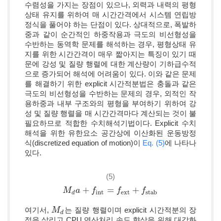
수렴성을 가지는 장점이 있으나, 외력과 내력의 평형
상태 유지를 위하여 매 시간간격에서 시스템 연립방
정식을 풀어야 하는 단점이 있다. 상대적으로, 폭발하
중과 같이 순간적인 하중작용과 극도의 비선형성을
수반하는 동역학 문제를 해석하는 경우, 평형상태 유
지를 위한 시간간격이 매우 짧아지는 특징이 있기 때
문에 강성 및 질량 행렬에 대한 계산량이 기하급수적
으로 증가되어 해석에 어려움이 있다. 이와 같은 문제
를 해결하기 위한 explicit 시간적분법은 충돌과 같은
극도의 비선형성을 수반하는 문제의 경우, 외적인 작
용하중과 내부 구조와의 평형을 부여하기 위하여 강
성 및 질량 행렬을 매 시간간격마다 계산되는 것이 불
필요하므로 적합한 수치해석기법이다. Explicit 수치
해석을 위한 유한요소 공간상에 이산화된 운동방정
식(discretized equation of motion)이
Eq. (5)
에 나타나
있다.
(5)
+
=
+
M
M
d
a
a
+
f
int
=
f
f
ext
+
f
stab
f
f
int
ext
stab
d
여기서,
는 질량 행렬이며 explicit 시간적분의 장
M
M
d
d
점을 살리고 CPU 연산처리 속도 향상을 위해 대각화