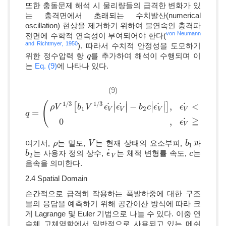
또한 충돌문제 해석 시 물리량들의 급격한 변화가 있
는 충격면에서 초래되는 수치발산(numerical
oscillation) 현상을 제거하기 위하여 불연속인 충격파
von Neumann
전면에 수학적 연속성이 부여되어야 한다(
and Richtmyer, 1950
). 따라서 수치적 안정성을 도모하기
위한 정수압력 항
를 추가하여 해석이 수행되며 이
q
q
는
Eq. (9)
에 나타나 있다.
(9)
(
)
1
/
3
1
/
3
∣
∣
∣
∣
˙
˙
˙
˙
[
−
]
,
<
0
∣
∣
∣
∣
ρ
V
b
V
ϵ
ϵ
b
c
ϵ
ϵ
1
2
V
V
V
V
=
q
q
=
ρ
V
1
/
3
[
b
1
V
1
/
3
ϵ
V
˙
|
ϵ
V
˙
|
-
b
2
c
|
ϵ
V
˙
|
]
,
ϵ
V
˙
<
0
0
≧
˙
0
,
0
ϵ
V
여기서,
는 밀도,
는 현재 상태의 요소부피,
과
ρ
ρ
V
V
b
b
1
1
˙
는 사용자 정의 상수,
는 체적 변형률 속도,
는
b
b
2
ϵ
ϵ
˙
V
c
c
2
V
음속을 의미한다.
2.4 Spatial Domain
순간적으로 급격히 작용하는 폭발하중에 대한 구조
물의 응답을 예측하기 위해 공간이산 방식에 따라 크
게 Lagrange 및 Euler 기법으로 나눌 수 있다. 이중 연
속체 고체역학에서 일반적으로 사용되고 있는 메쉬