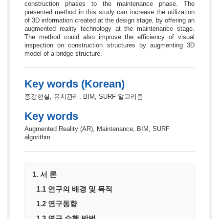
construction phases to the maintenance phase. The
presented method in this study can increase the utilization
of 3D information created at the design stage, by offering an
augmented reality technology at the maintenance stage.
The method could also improve the efficiency of visual
inspection on construction structures by augmenting 3D
model of a bridge structure.
Key words (Korean)
증강현실, 유지관리, BIM, SURF 알고리즘
Key words
Augmented Reality (AR), Maintenance, BIM, SURF
algorithm
1. 서 론
1.1 연구의 배경 및 목적
1.2 연구동향
1.3 연구 수행 방법