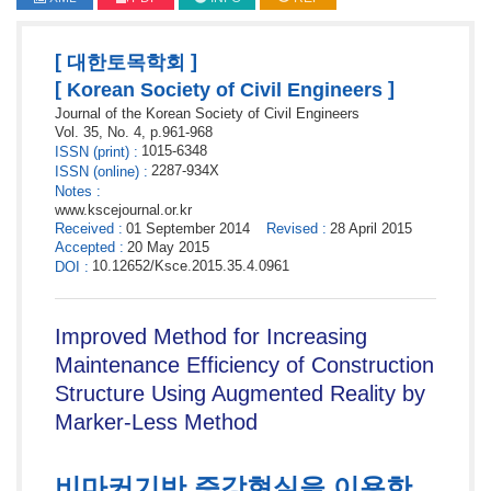
[
]
대한토목학회
[
]
Korean Society of Civil Engineers
Journal of the Korean Society of Civil Engineers
Vol. 35,
No. 4,
p.
961
-
968
1015-6348
ISSN
(print)
:
2287-934X
ISSN
(online)
:
Notes
:
www.kscejournal.or.kr
Received
:
01 September 2014
Revised
:
28 April 2015
Accepted
:
20 May 2015
10.12652/Ksce.2015.35.4.0961
DOI
:
Improved Method for Increasing
Maintenance Efficiency of Construction
Structure Using Augmented Reality by
Marker-Less Method
비마커기반 증강현실을 이용한