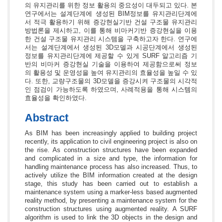
의 유지관리를 위한 정보 활용의 중요성이 대두되고 있다. 본
연구에서는 설계단계에 생성된 BIM정보를 유지관리단계에
서 적극 활용하기 위해 증강현실기반 건설 구조물 유지관리
방법론을 제시하고, 이를 통해 비마커기반 증강현실을 이용
한 건설 구조물 유지관리 시스템을 구축하고자 한다. 연구에
서는 설계단계에서 생성된 3D모델과 시공단계에서 생성된
정보를 유지관리단계에 제공할 수 있게 SURF 알고리즘 기
반의 비마커 증강현실 기술을 이용하여 제공함으로써 정보
의 활용성 및 운영성을 높여 유지관리의 효율성을 높일 수 있
다. 또한, 교량구조물의 3D모델을 증강시켜 구조물의 시각적
인 점검이 가능하도록 하였으며, 사례적용을 통해 시스템의
효율성을 확인하였다.
Abstract
As BIM has been increasingly applied to building project
recently, its application to civil engineering project is also on
the rise. As construction structures have been expanded
and complicated in a size and type, the information for
handling maintenance process has also increased. Thus, to
actively utilize the BIM information created at the design
stage, this study has been carried out to establish a
maintenance system using a marker-less based augmented
reality method, by presenting a maintenance system for the
construction structures using augmented reality. A SURF
algorithm is used to link the 3D objects in the design and