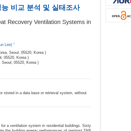
성능 비교 분석 및 실태조사
at Recovery Ventilation Systems in
†
un Lee)
orea, Seoul, 05520, Korea )
l, 05520, Korea )
, Seoul, 05520, Korea )
r stored in a data base or retrieval system, without
or a ventilation system in residential buildings. Sixty
gate the building energy performances of pre/post TAB