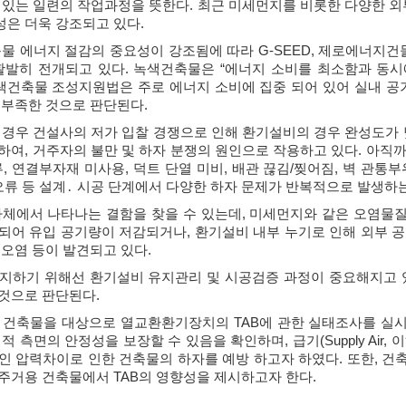
 있는 일련의 작업과정을 뜻한다. 최근 미세먼지를 비롯한 다양한 외
은 더욱 강조되고 있다.
축물 에너지 절감의 중요성이 강조됨에 따라 G-SEED, 제로에너지건물
활발히 전개되고 있다. 녹색건축물은 “에너지 소비를 최소함과 동
녹색건축물 조성지원법은 주로 에너지 소비에 집중 되어 있어 실내 공
 부족한 것으로 판단된다.
 경우 건설사의 저가 입찰 경쟁으로 인해 환기설비의 경우 완성도가 
하여, 거주자의 불만 및 하자 분쟁의 원인으로 작용하고 있다. 아직
, 연결부자재 미사용, 덕트 단열 미비, 배관 끊김/찢어짐, 벽 관통부
오류 등 설계․ 시공 단계에서 다양한 하자 문제가 반복적으로 발생하
자체에서 나타나는 결함을 찾을 수 있는데, 미세먼지와 같은 오염물
되어 유입 공기량이 저감되거나, 환기설비 내부 누기로 인해 외부 
 오염 등이 발견되고 있다.
지하기 위해선 환기설비 유지관리 및 시공검증 과정이 중요해지고 있
것으로 판단된다.
 건축물을 대상으로 열교환환기장치의 TAB에 관한 실태조사를 실
 측면의 안정성을 보장할 수 있음을 확인하며, 급기(Supply Air, 이하 S
인 압력차이로 인한 건축물의 하자를 예방 하고자 하였다. 또한, 건축
주거용 건축물에서 TAB의 영향성을 제시하고자 한다.