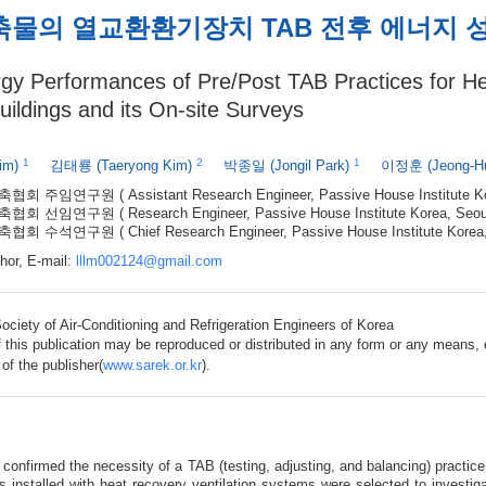
축물의 열교환환기장치 TAB 전후 에너지 
rgy Performances of Pre/Post TAB Practices for He
uildings and its On-site Surveys
1
2
1
im)
김태룡
(Taeryong Kim)
박종일
(Jongil Park)
이정훈
(Jeong-H
건축협회 주임연구원
( Assistant Research Engineer, Passive House Institute K
건축협회 선임연구원
( Research Engineer, Passive House Institute Korea, Seou
건축협회 수석연구원
( Chief Research Engineer, Passive House Institute Korea
hor, E-mail:
lllm002124@gmail.com
ociety of Air-Conditioning and Refrigeration Engineers of Korea
f this publication may be reproduced or distributed in any form or any means, o
 of the publisher(
www.sarek.or.kr
).
confirmed the necessity of a TAB (testing, adjusting, and balancing) practice f
gs installed with heat recovery ventilation systems were selected to investi