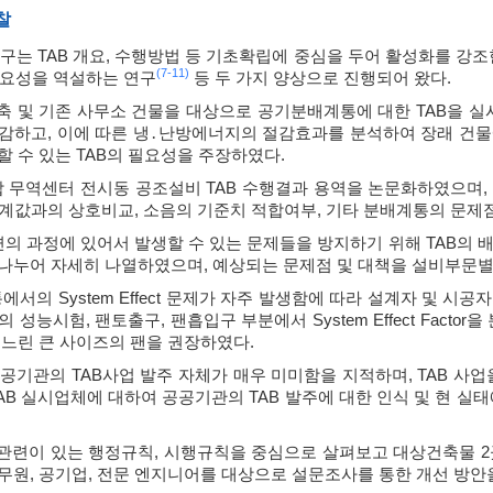
찰
연구는 TAB 개요, 수행방법 등 기초확립에 중심을 두어 활성화를 강조
(7-
11)
 필요성을 역설하는 연구
등 두 가지 양상으로 진행되어 왔다.
축 및 기존 사무소 건물을 대상으로 공기분배계통에 대한 TAB을 
감하고, 이에 따른 냉․난방에너지의 절감효과를 분석하여 장래 건물
할 수 있는 TAB의 필요성을 주장하였다.
 무역센터 전시동 공조설비 TAB 수행결과 용역을 논문화하였으며, 
계값과의 상호비교, 소음의 기준치 적합여부, 기타 분배계통의 문제
일련의 과정에 있어서 발생할 수 있는 문제들을 방지하기 위해 TAB의 배
나누어 자세히 나열하였으며, 예상되는 문제점 및 대책을 설비부문별
에서의 System Effect 문제가 자주 발생함에 따라 설계자 및 
 성능시험, 팬토출구, 팬흡입구 부분에서 System Effect Facto
 느린 큰 사이즈의 팬을 권장하였다.
공공기관의 TAB사업 발주 자체가 매우 미미함을 지적하며, TAB 사
TAB 실시업체에 대하여 공공기관의 TAB 발주에 대한 인식 및 현 실
과 관련이 있는 행정규칙, 시행규칙을 중심으로 살펴보고 대상건축물 2
무원, 공기업, 전문 엔지니어를 대상으로 설문조사를 통한 개선 방안을