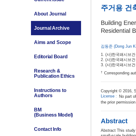
주거용 건
About Journal
Building Ene
Journal Archive
Residential B
Aims and Scope
김동준
(Dong Jun K
(사)한국패시브
Editorial Board
(사)한국패시브
(사)한국패시브
Research &
†
Corresponding aut
Publication Ethics
Instructions to
Copyright © 2016, S
Authors
License
:
No part o
the prior permission
BM
(Business Model)
Abstract
Contact Info
Abstract This study 
small-scale buildin