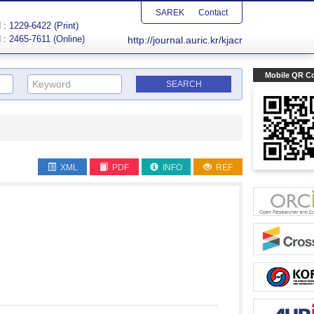
SAREK
Contact
: 1229-6422 (Print)
 : 2465-7611 (Online)
http://journal.auric.kr/kjacr
Mobile QR C
XML
PDF
INFO
REF