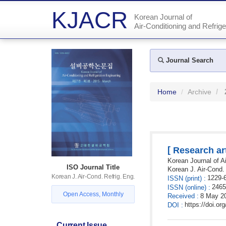
KJACR
Korean Journal of
Air-Conditioning and Refrige
Journal Search
Home
Archive
[
Research art
Korean Journal of Ai
ISO Journal Title
Korean J. Air-Cond.
Korean J. Air-Cond. Refrig. Eng.
1229-
ISSN
(print)
:
2465
ISSN
(online)
:
Open Access, Monthly
Received
:
8 May 2
https://doi.o
DOI
:
Current Issue