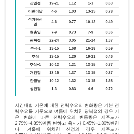
삼일절
19-21
1.12
1-3
0.63
어린이날
4-6
1.03
13-15
0.78
석가탄신
4-6
0.77
10-12
0.49
일
현충일
7-9
0.73
7-9
0.36
광복절
22-24
3.05
21-24
1.37
추석-1
13-15
1.68
16-18
0.59
추석
13-15
1.20
19-21
0.46
추석+1
10-12
1.21
13-15
0.77
개천절
13-15
1.37
13-15
0.37
한글날
10-12
1.32
13-15
1.58
성탄절
1-3
0.83
4-6
0.72
시간대별 기온에 대한 전력수요의 변화량은 기본 전
력수요를 기준으로 여름에 위치한 광복절의 경우 기
온 변화에 따른 전력수요의 변동량은 제주도가
2.79%~4.89%만큼 변하고 육지가 0.45%~1.80%변한
다. 겨울에 위치한 신정의 경우 제주도가