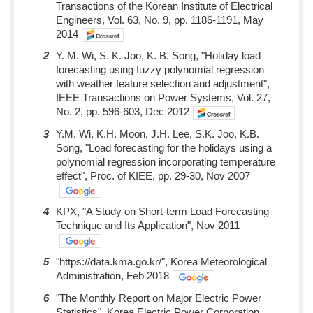
Transactions of the Korean Institute of Electrical
Engineers, Vol. 63, No. 9, pp. 1186-1191, May
2014
2
Y. M. Wi, S. K. Joo, K. B. Song, "Holiday load
forecasting using fuzzy polynomial regression
with weather feature selection and adjustment",
IEEE Transactions on Power Systems, Vol. 27,
No. 2, pp. 596-603, Dec 2012
3
Y.M. Wi, K.H. Moon, J.H. Lee, S.K. Joo, K.B.
Song, "Load forecasting for the holidays using a
polynomial regression incorporating temperature
effect", Proc. of KIEE, pp. 29-30, Nov 2007
4
KPX, "A Study on Short-term Load Forecasting
Technique and Its Application", Nov 2011
5
"https://data.kma.go.kr/", Korea Meteorological
Administration, Feb 2018
6
"The Monthly Report on Major Electric Power
Statistics", Korea Electric Power Corporation,