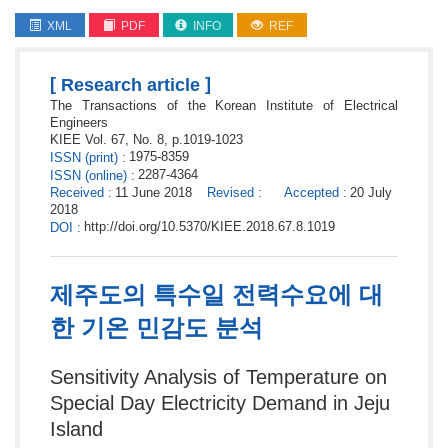
XML
PDF
INFO
REF
[
]
Research article
The Transactions of the Korean Institute of Electrical
Engineers
KIEE
Vol. 67,
No. 8,
p.
1019
-
1023
1975-8359
ISSN
(print)
:
2287-4364
ISSN
(online)
:
Received
:
11 June 2018
Revised
:
Accepted
:
20 July
2018
http://doi.org/10.5370/KIEE.2018.67.8.1019
DOI
:
제주도의 특수일 전력수요에 대
한 기온 민감도 분석
Sensitivity Analysis of Temperature on
Special Day Electricity Demand in Jeju
Island