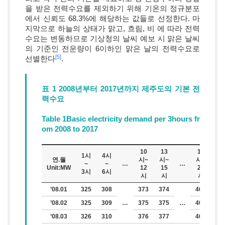
을 받은 전력수요를 제외하기 위해 기온의 정규분포
에서 신뢰도 68.3%에 해당하는 값들로 선정한다. 마
지막으로 하늘의 상태가 맑고, 흐림, 비 에 따라 전력
수요는 변동하므로 기상청의 날씨 예보 시 맑은 날씨
의 기준인 전운량이 6이하인 맑은 날의 전력수요로
[5]
선별한다
.
표 1 2008년부터 2017년까지 제주도의 기본 전
력수요
Table 1Basic electricity demand per 3hours fr
om 2008 to 2017
10
13
19
22
1시
4시
연.월
시~
시~
시~
시
~
~
…
…
Unit:MW
12
15
21
24
3시
6시
시
시
시
시
’08.01
325
308
373
374
401
38
’08.02
325
309
…
375
375
…
402
39
’08.03
326
310
376
377
404
39