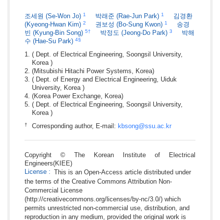
1
1
조세원
(Se-Won Jo)
박래준
(Rae-Jun Park)
김경환
2
1
(Kyeong-Hwan Kim)
권보성
(Bo-Sung Kwon)
송경
5
†
3
빈
(Kyung-Bin Song)
박정도
(Jeong-Do Park)
박해
4
§
수
(Hae-Su Park)
( Dept. of Electrical Engineering, Soongsil University,
Korea )
(Mitsubishi Hitachi Power Systems, Korea)
( Dept. of Energy and Electrical Engineering, Uiduk
University, Korea )
(Korea Power Exchange, Korea)
( Dept. of Electrical Engineering, Soongsil University,
Korea )
†
Corresponding author, E-mail:
kbsong@ssu.ac.kr
Copyright © The Korean Institute of Electrical
Engineers(KIEE)
License
:
This is an Open-Access article distributed under
the terms of the Creative Commons Attribution Non-
Commercial License
(http://creativecommons.org/licenses/by-nc/3.0/) which
permits unrestricted non-commercial use, distribution, and
reproduction in any medium, provided the original work is