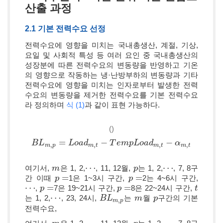
산출 과정
2.1 기본 전력수요 선정
전력수요에 영향을 미치는 국내총생산, 계절, 기상,
요일 및 사회적 특성 등 여러 요인 중 국내총생산의
성장분에 따른 전력수요의 변동량을 반영하고 기온
의 영향으로 작동하는 냉·난방부하의 변동량과 기타
전력수요에 영향을 미치는 인자로부터 발생한 전력
수요의 변동량을 제거한 전력수요를 기본 전력수요
라 정의하며
식 (1)
과 같이 표현 가능하다.
()
=
−
−
B
B
L
L
m
,
p
=
L
o
a
L
d
m
o
a
,
t
d
−
T
e
m
p
L
T
o
a
e
d
m
m
,
p
t
−
L
α
o
m
a
,
d
t
α
,
,
,
,
m
p
m
t
m
t
m
t
⋯
⋯
여기서,
은 1, 2,
, 11, 12월,
는 1, 2,
, 7, 8구
m
m
⋯
p
p
⋯
=
=
간 이때
1은 1~3시 구간,
2는 4~6시 구간,
p
p
=
p
p
=
⋯
=
=
,
7은 19~21시 구간,
8은 22~24시 구간,
⋯
p
p
=
p
p
=
t
t
⋯
는 1, 2,
, 23, 24시,
는
월
구간의 기본
⋯
B
B
L
L
m
,
p
m
m
p
p
,
m
p
전력수요,