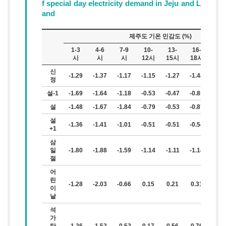
f special day electricity demand in Jeju and L
and
제주도 기온 민감도 (%)
1-3
4-6
7-9
10-
13-
16-
19-
시
시
시
12시
15시
18시
21
신
-1.29
-1.37
-1.17
-1.15
-1.27
-1.44
-0.8
정
설-1
-1.69
-1.64
-1.18
-0.53
-0.47
-0.85
-0.8
설
-1.48
-1.67
-1.84
-0.79
-0.53
-0.87
-0.4
설
-1.36
-1.41
-1.01
-0.51
-0.51
-0.54
-0.6
+1
삼
일
-1.80
-1.88
-1.59
-1.14
-1.11
-1.14
-1.7
절
어
린
-1.28
-2.03
-0.66
0.15
0.21
0.31
-1.2
이
날
석
가