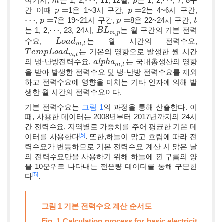
⋯
⋯
여기서,
은 1, 2,
, 11, 12월,
는 1, 2,
, 7, 8구
m
m
⋯
p
p
⋯
=
=
간 이때
1은 1~3시 구간,
2는 4~6시 구간,
p
p
=
p
p
=
⋯
=
=
,
7은 19~21시 구간,
8은 22~24시 구간,
⋯
p
p
=
p
p
=
t
t
⋯
는 1, 2,
, 23, 24시,
는 월 구간의 기본 전력
⋯
B
B
L
L
m
,
p
,
m
p
수요,
는 월 시간의 전력수요,
L
L
o
o
a
a
d
d
m
,
t
,
m
t
는 기온의 영향으로 발생한 월 시간
T
T
e
e
m
m
p
L
p
o
L
a
o
d
m
a
d
,
t
,
m
t
의 냉·난방전력수요,
는 국내총생산의 영향
a
a
l
l
p
p
h
h
a
a
m
,
t
,
m
t
을 받아 발생한 전력수요 및 냉·난방 전력수요를 제외
하고 전력수요에 영향을 미치는 기타 인자에 의해 발
생한 월 시간의 전력수요이다.
기본 전력수요는
그림 1
의 과정을 통해 산출한다. 이
때, 사용한 데이터는 2008년부터 2017년까지의 24시
간 전력수요, 지역별로 가중치를 주어 평균한 기온 데
[5]
이터를 사용한다
. 또한,하늘이 맑고 흐림에 따라 전
력수요가 변동하므로 기본 전력수요 계산 시 맑은 날
의 전력수요만을 사용하기 위해 하늘에 낀 구름의 양
을 10분위로 나타내는 전운량 데이터를 통해 구분한
[5]
다
.
그림 1 기본 전력수요 계산 순서도
Fig. 1 Calculation process for basic electricit