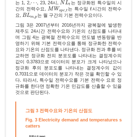
⋯
는 1, 2,
, 23, 24시,
는 정규화된 특수일의 시
⋯
N
N
L
L
t
t
간의 전력수요,
는 특수일
시간의 전력수
M
M
W
W
s
p
c
,
t
t
t
,
s
p
c
t
요,
는 월 구간의 기본 전력수요이다.
B
B
L
L
m
,
p
,
m
p
그림 3은 2007년부터 2016년까지 광복절에 발생한
제주도 24시간 전력수요와 기온의 산점도를 나타내
며 그림 4는 광복절 전력수요의 연도별 변동량을 반
영하기 위해 기본 전력수요를 통해 정규화한 전력수
요와 기온의 산점도를 나타낸다. 정규화 전과 후를 비
교하면 정규화 전의 분포도를 나타내는 결정계수의
값이 0.3783으로 데이터의 분포가 크게 나타났으나
정규화 후의 분포도를 나타내는 결정계수의 값이
0.7031으로 데이터의 분포가 작은 것을 확인할 수 있
다. 따라서, 특수일 전력수요를 기본 전력수 요로 정
규화를 한다면 정확한 기온 민감도를 산출할 수 있을
것으로 판단된다.
그림 3 전력수요와 기온의 산점도
Fig. 3 Electricity demand and temperatures s
catters