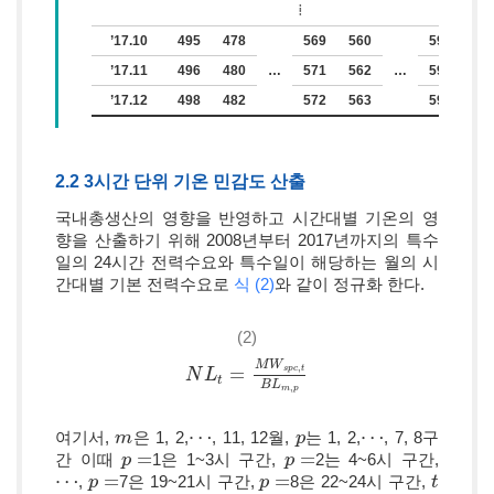
⦙
’17.10
495
478
569
560
591
57
’17.11
496
480
…
571
562
…
593
58
’17.12
498
482
572
563
595
58
2.2 3시간 단위 기온 민감도 산출
국내총생산의 영향을 반영하고 시간대별 기온의 영
향을 산출하기 위해 2008년부터 2017년까지의 특수
일의 24시간 전력수요와 특수일이 해당하는 월의 시
간대별 기본 전력수요로
식 (2)
와 같이 정규화 한다.
(2)
M
W
,
s
p
c
t
=
N
N
L
L
t
=
M
W
s
p
c
,
t
B
L
m
,
p
t
B
L
,
m
p
⋯
⋯
여기서,
은 1, 2,
, 11, 12월,
는 1, 2,
, 7, 8구
m
m
⋯
p
p
⋯
=
=
간 이때
1은 1~3시 구간,
2는 4~6시 구간,
p
p
=
p
p
=
⋯
=
=
,
7은 19~21시 구간,
8은 22~24시 구간,
⋯
p
p
=
p
p
=
t
t