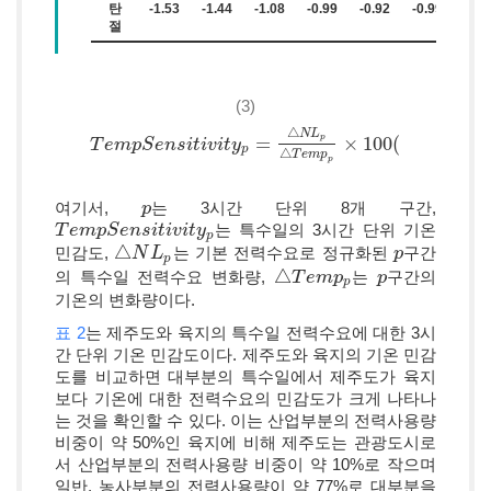
탄
-1.53
-1.44
-1.08
-0.99
-0.92
-0.99
-1.0
절
(3)
△
N
L
p
=
×
100
(
T
T
e
e
m
m
p
S
p
e
S
n
e
s
n
i
t
i
s
v
i
i
t
t
y
i
p
v
=
i
△
t
y
N
L
p
△
T
e
m
p
p
×
100
(
p
△
T
e
m
p
p
여기서,
는 3시간 단위 8개 구간,
p
p
는 특수일의 3시간 단위 기온
T
T
e
e
m
m
p
S
p
e
S
n
e
s
n
i
t
i
s
v
i
i
t
t
y
i
p
v
i
t
y
p
△
민감도,
는 기본 전력수요로 정규화된
구간
△
N
N
L
p
L
p
p
p
△
의 특수일 전력수요 변화량,
는
구간의
△
T
T
e
m
e
m
p
p
p
p
p
p
기온의 변화량이다.
표 2
는 제주도와 육지의 특수일 전력수요에 대한 3시
간 단위 기온 민감도이다. 제주도와 육지의 기온 민감
도를 비교하면 대부분의 특수일에서 제주도가 육지
보다 기온에 대한 전력수요의 민감도가 크게 나타나
는 것을 확인할 수 있다. 이는 산업부분의 전력사용량
비중이 약 50%인 육지에 비해 제주도는 관광도시로
서 산업부분의 전력사용량 비중이 약 10%로 작으며
일반, 농사부분의 전력사용량이 약 77%로 대부분을