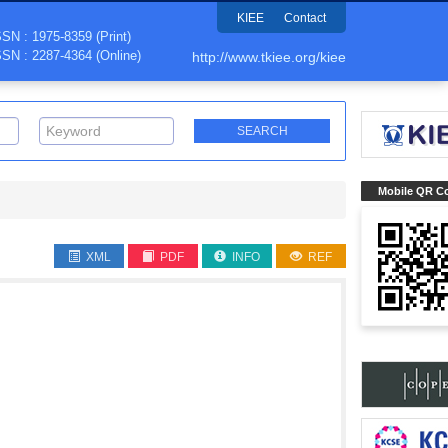
KIEE
Contact
SSN : 1975-8359 (Print)
SSN : 2287-4364 (Online)
http://www.tkiee.org/kiee
Mobile QR C
XML
PDF
INFO
REF