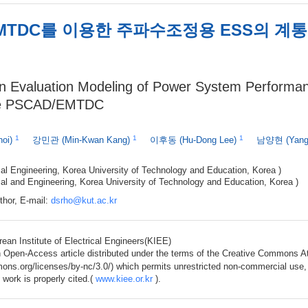
EMTDC를 이용한 주파수조정용 ESS의 
n Evaluation Modeling of Power System Performa
he PSCAD/EMTDC
1
1
1
hoi)
강민관
(Min-Kwan Kang)
이후동
(Hu-Dong Lee)
남양현
(Yan
ical Engineering, Korea University of Technology and Education, Korea )
ical and Engineering, Korea University of Technology and Education, Korea )
hor, E-mail:
dsrho@kut.ac.kr
ean Institute of Electrical Engineers(KIEE)
n Open-Access article distributed under the terms of the Creative Commons A
mons.org/licenses/by-nc/3.0/) which permits unrestricted non-commercial use, 
l work is properly cited.(
www.kiee.or.kr
).