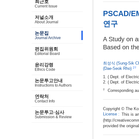
최근호
Current Issue
PSCAD/
저널소개
연구
About Journal
논문집
Journal Archive
A Study on a
Based on t
편집위원회
Editorial Board
최성식
(Sung-Sik C
윤리강령
2
†
(Dae-Seok Rho)
Ethics Code
( Dept. of Electr
논문투고안내
( Dept. of Electr
Instructions to Authors
†
Corresponding aut
연락처
Contact Info
Copyright © The Kor
논문투고·심사
License
:
This is a
Submission & Review
(http://creativecom
provided the origina