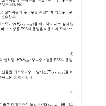
준치로 설정한다.
행하고 전력계통의 주파수를 측정하여 최소주파수(
을 산출한다.
 최소주파수(
)를 비교하여 서로 같지 않
F
F
E
S
S
_
m
i
n
_
E
S
S
m
i
n
 주파수 조정용 ESS의 용량을 이용하여 주파수조
(1)
출력 변화량,
: 주파수조정용 ESS의 용량
E
E
S
S
S
S
c
a
p
c
a
p
]에서 산출한 최소주파수 도달시간(
)를 비
T
T
E
S
S
_
m
i
n
_
E
S
S
m
i
n
여유도(α)를 평가한다.
n
)
×
100
(2)
에서 산출한 최대주파수 도달시간(
)를 비교
T
T
E
s
s
_
m
a
x
_
E
s
s
m
a
x