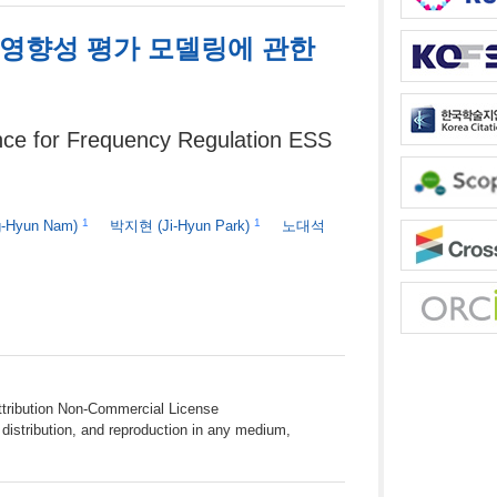
계통영향성 평가 모델링에 관한
nce for Frequency Regulation ESS
1
1
g-Hyun Nam)
박지현
(Ji-Hyun Park)
노대석
ttribution Non-Commercial License
distribution, and reproduction in any medium,