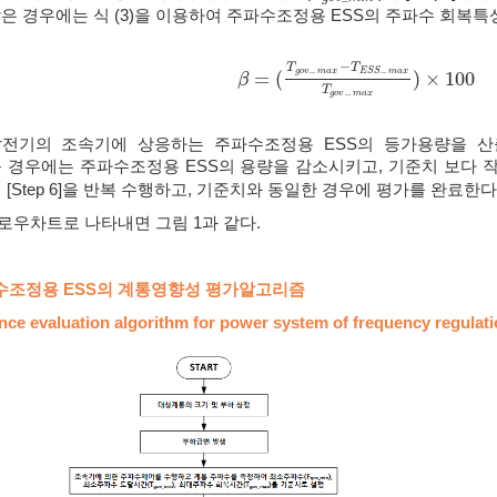
은 경우에는 식 (3)을 이용하여 주파수조정용 ESS의 주파수 회복특성
−
T
T
g
o
v
m
a
x
E
S
S
m
a
x
−
−
=
(
)
×
100
β
β
=
(
T
g
o
v
−
m
a
x
−
T
E
S
S
−
m
a
x
T
g
o
v
−
T
g
o
v
m
a
x
−
기존 발전기의 조속기에 상응하는 주파수조정용 ESS의 등가용량을 
큰 경우에는 주파수조정용 ESS의 용량을 감소시키고, 기준치 보다 
]에서 [Step 6]을 반복 수행하고, 기준치와 동일한 경우에 평가를 완료한다
로우차트로 나타내면 그림 1과 같다.
파수조정용 ESS의 계통영향성 평가알고리즘
uence evaluation algorithm for power system of frequency regulat