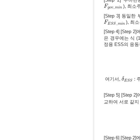
), 최
F
F
g
o
v
_
m
i
n
_
g
o
v
m
i
n
[Step 3] 
), 최
F
F
E
S
S
_
m
i
n
_
E
S
S
m
i
n
[Step 4] [St
은 경우에는 식 
정용 ESS의 응
여기서,
:
δ
δ
E
S
S
E
S
S
[Step 5] [S
교하여 서로 같지 
[Step 6] [S