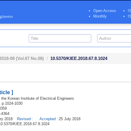
Open Access
I
ngineers
Monthly
I
2018-08
(Vol.67 No.08)
10.5370/KIEE.2018.67.8.1024
]
icle
the Korean Institute of Electrical Engineers
,
p.
1024
-
1030
8359
-4364
ry 2018
Revised
:
Accepted
:
25 July 2018
g/10.5370/KIEE.2018.67.8.1024