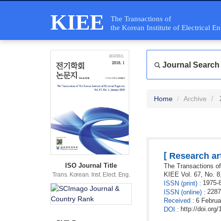
KIEE
The Transactions of
the Korean Institute of Electrical E
Journal Search
Home
Archive
[
Research art
ISO Journal Title
The Transactions of 
KIEE
Vol. 67,
No. 8
Trans. Korean. Inst. Elect. Eng.
1975-
ISSN
(print)
:
2287
ISSN
(online)
:
Received
:
6 Februa
http://doi.or
DOI
: