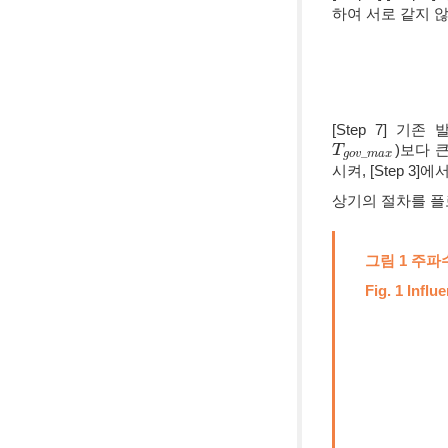
하여 서로 같지 않
[Step 7] 
)보다 
T
T
g
o
v
_
m
a
x
_
g
o
v
m
a
x
시켜, [Step 3
상기의 절차를 플
그림 1 주
Fig. 1 Infl