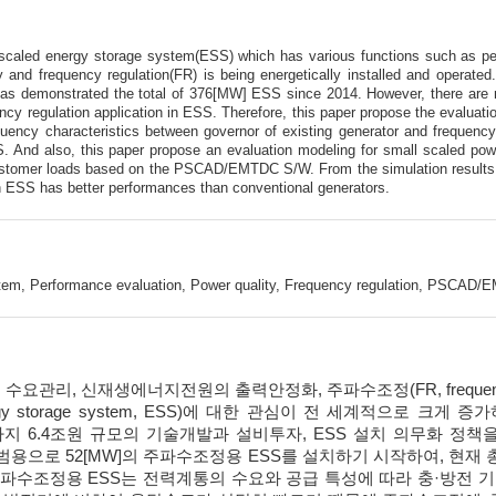
e scaled energy storage system(ESS) which has various functions such as p
 and frequency regulation(FR) is being energetically installed and operated
 demonstrated the total of 376[MW] ESS since 2014. However, there are no 
ncy regulation application in ESS. Therefore, this paper propose the evalua
quency characteristics between governor of existing generator and frequency
 And also, this paper propose an evaluation modeling for small scaled powe
stomer loads based on the PSCAD/EMTDC S/W. From the simulation results i
n ESS has better performances than conventional generators.
tem, Performance evaluation, Power quality, Frequency regulation, PSCAD
수요관리, 신재생에너지전원의 출력안정화, 주파수조정(FR, frequency 
y storage system, ESS)에 대한 관심이 전 세계적으로 크게 
0년까지 6.4조원 규모의 기술개발과 설비투자, ESS 설치 의무화 
범용으로 52[MW]의 주파수조정용 ESS를 설치하기 시작하여, 현재 총
 주파수조정용 ESS는 전력계통의 수요와 공급 특성에 따라 충·방전 