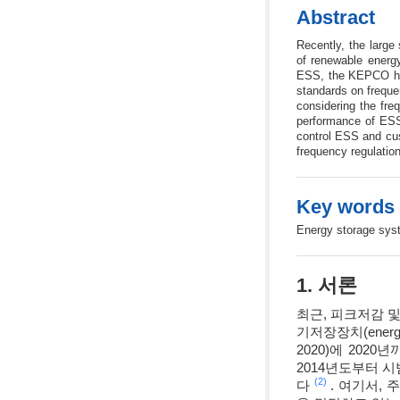
Abstract
Recently, the larg
of renewable energy
ESS, the KEPCO has
standards on freque
considering the fre
performance of ESS.
control ESS and cu
frequency regulatio
Key words
Energy storage sys
1. 서론
최근, 피크저감 및 
기저장장치(energ
2020)에 202
2014년도부터 시
(2)
다
. 여기서,