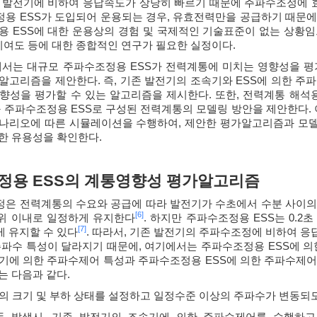
 발전기에 비하여 응답속도가 상당히 빠르기 때문에 주파수조정에
용 ESS가 도입되어 운용되는 경우, 유효전력만을 공급하기 때문에
용 ESS에 대한 운용상의 경험 및 국제적인 기술표준이 없는 상황임
 기여도 등에 대한 종합적인 연구가 필요한 실정이다.
에서는 대규모 주파수조정용 ESS가 전력계통에 미치는 영향성을 평
알고리즘을 제안한다. 즉, 기존 발전기의 조속기와 ESS에 의한 주파
향성을 평가할 수 있는 알고리즘을 제시한다. 또한, 전력계통 해석용
와 주파수조정용 ESS로 구성된 전력계통의 모델링 방안을 제안한다. 
나리오에 따른 시뮬레이션을 수행하여, 제안한 평가알고리즘과 모델
한 유용성을 확인한다.
조정용 ESS의 계통영향성 평가알고리즘
은 전력계통의 수요와 공급에 따라 발전기가 수초에서 수분 사이의
[6]
z] 범위 이내로 일정하게 유지한다
. 하지만 주파수조정용 ESS는 0.
[7]
 유지할 수 있다
. 따라서, 기존 발전기의 주파수조정에 비하여 응
주파수 특성이 달라지기 때문에, 여기에서는 주파수조정용 ESS에 의
기에 의한 주파수제어 특성과 주파수조정용 ESS에 의한 주파수제어
는 다음과 같다.
대상계통의 크기 및 부하 상태를 설정하고 일정수준 이상의 주파수가 변동
부하변동 발생시, 기존 발전기의 조속기에 의한 주파수제어를 수행하