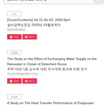
P.1
[Cover/Contents] Vol.21 No.04, 2009 April
설비공학논문집 2009년 04월호목차
편집부(Editor)
PDF
INFO
P.209
The Study on the Effect of Exchanging Water Supply on the
Rainwater in Closet of Detached House
주택 대변기용 상수에 대한 우수대체 효과에 따른 연구
조성우(Sung-Woo Cho)
PDF
INFO
P.215
A Study on The Heat Transfer Performance of Evaporator