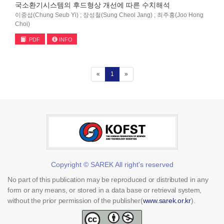
국소환기시스템의 후드형상 개선에 따른 수치해석
이중섭(Chung Seub Yi) ; 장성철(Sung Cheol Jang) ; 최주홍(Joo Hong
Choi)
PDF
INFO
(current)
«
1
»
Copyright © SAREK All right's reserved
No part of this publication may be reproduced or distributed in any
form or any means, or stored in a data base or retrieval system,
without the prior permission of the publisher(
www.sarek.or.kr
).