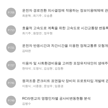
운전자 경로전환 의사결정에 작용하는 정보이용매체에 관
P.705
최윤혁 ; 최기주 ; 오승훈
효율적 고속도로 계획을 위한 고속도로 시간교통량 변동특
P.713
최기주 ; 원창연 ; 정우현
운전자 반응시간과 차간시간을 이용한 정체교통류 모형
P.721
김태완
이용자 및 사회환경비용을 고려한 포장유지대안의 생애
P.727
한대석 ; 도명식 ; 김성현 ; 김정환
원격조종 콘크리트 표면절삭 장비의 프로토타입 개발에 
P.741
이원식 ; 서종원 ; 문성우 ; 임종권
RC라멘교의 영향인자별 공사비변동현황 분석
P.749
김병수