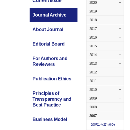
Current Issue
2020
+
2019
+
Journal Archive
2018
+
2017
+
About Journal
2016
+
Editorial Board
2015
+
2014
+
For Authors and
2013
+
Reviewers
2012
+
Publication Ethics
2011
+
2010
+
Principles of
2009
+
Transparency and
Best Practice
2008
+
2007
-
Business Model
200711
(v.27 n.6-D)