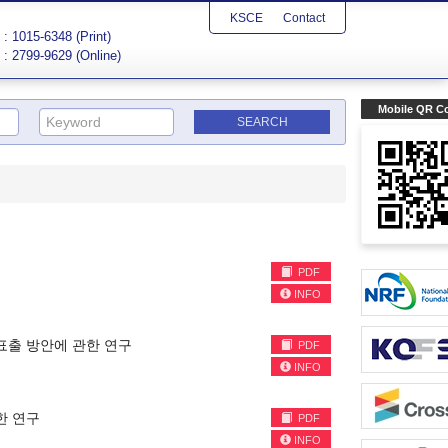
KSCE
Contact
: 1015-6348 (Print)
: 2799-9629 (Online)
Mobile QR C
PDF
INFO
표출 방안에 관한 연구
PDF
INFO
한 연구
PDF
INFO