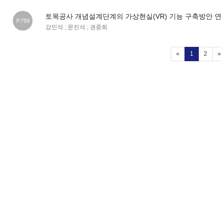
토목공사 개념설계단계의 가상현실(VR) 기능 구축방안 
P.759
강인석 ; 문진석 ; 권중희
(current)
«
1
2